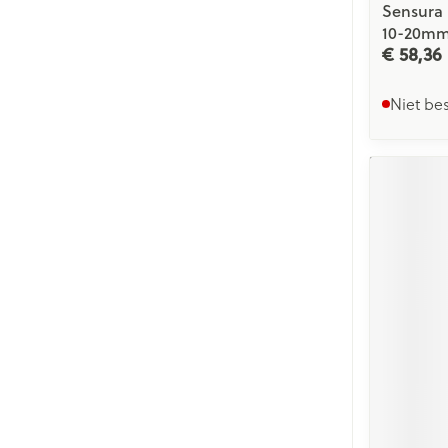
Sensura 
10-20m
€ 58,36
Niet be