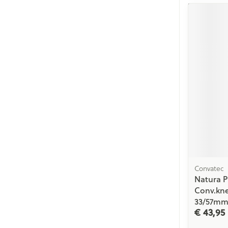
Gezichtsverzor
Pillendozen en
accessoires
Pigmentstoorn
Gevoelige huid
geïrriteerde hu
Gemengde hu
Doffe huid
Toon meer
Snurken
Convatec
Natura P
Conv.kne
33/57mm
€ 43,95