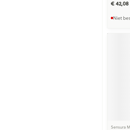
€ 42,08
Niet be
Sensura M