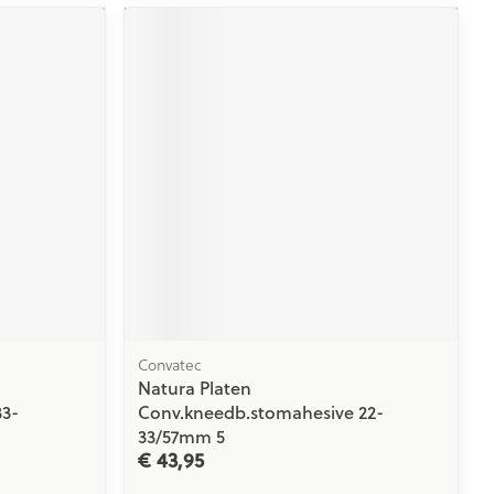
rende
Parfums en
geurproducten
CBD
Convatec
Natura Platen
33-
Conv.kneedb.stomahesive 22-
33/57mm 5
€ 43,95