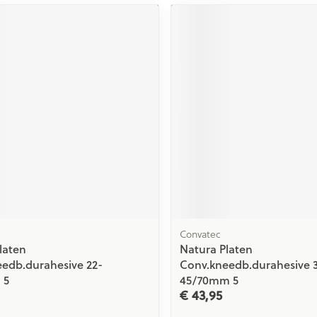
ging
Supplementen
Insectenwe
Mondmaskers
middelen
issen
 -
id
id
Zelfbruiner
Scheren
Convatec
laten
Natura Platen
edb.durahesive 22-
Conv.kneedb.durahesive 
 5
45/70mm 5
€ 43,95