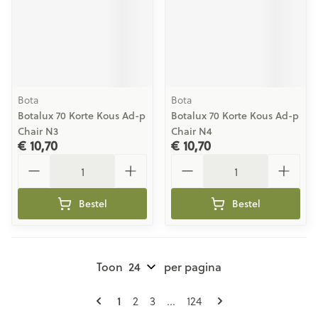
Bota
Bota
Botalux 70 Korte Kous Ad-p
Botalux 70 Korte Kous Ad-p
Chair N3
Chair N4
€ 10,70
€ 10,70
Aantal
Aantal
Bestel
Bestel
Toon
per pagina
Pagina's
U lees momenteel pagina
Pagina
Pagina
Pagina
1
2
3
...
124