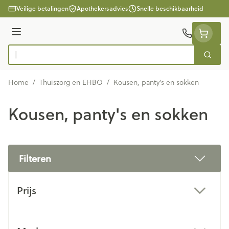
Ga naar de inhoud
Veilige betalingen
Apothekersadvies
Snelle beschikbaarheid
Menu
Zoek
Product, merk, categorie...
Home
/
Thuiszorg en EHBO
/
Kousen, panty's en sokken
Kousen, panty's en sokken
Filteren
Doorgaan naar productlijst
Prijs
filter