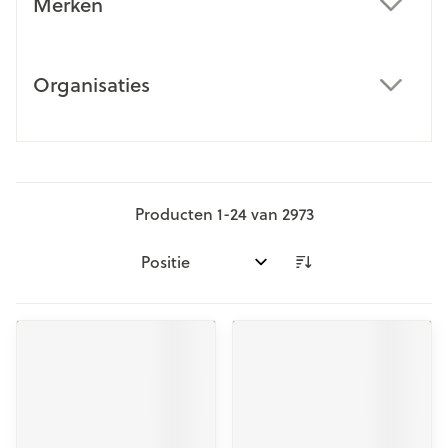
Merken
filter
Organisaties
filter
Producten
1
-
24
van
2973
Sorteer op: