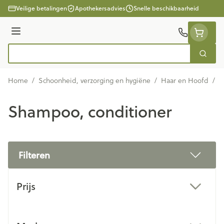
Ga naar de inhoud
Veilige betalingen
Apothekersadvies
Snelle beschikbaarheid
Menu
Zoek
Product, merk, categorie...
Home
/
Schoonheid, verzorging en hygiëne
/
Haar en Hoofd
/
H
Shampoo, conditioner
Filteren
Doorgaan naar productlijst
Prijs
filter