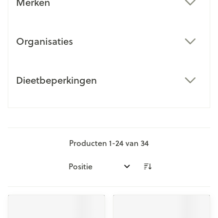
Merken
filter
Organisaties
filter
Dieetbeperkingen
filter
Producten
1
-
24
van
34
Sorteer op: