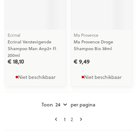
Ecrinal
Ma Provence
Ecrinal Verstevigende
Ma Provence Droge
Shampoo Man Anp2+ Fl
Shampoo Bio 38ml
200ml
€ 18,10
€ 9,49
Niet beschikbaar
Niet beschikbaar
Toon
per pagina
Pagina's
U lees momenteel pagina
Pagina
1
2