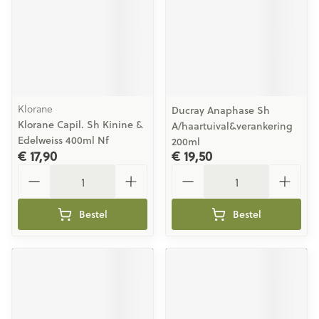
Klorane
Ducray Anaphase Sh
Klorane Capil. Sh Kinine &
A/haartuival&verankering
Edelweiss 400ml Nf
200ml
€ 17,90
€ 19,50
Aantal
Aantal
Bestel
Bestel