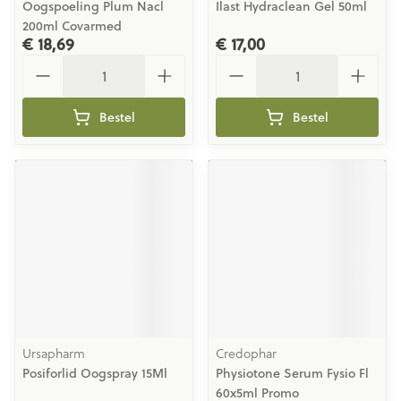
Oogspoeling Plum Nacl
Ilast Hydraclean Gel 50ml
200ml Covarmed
€ 18,69
€ 17,00
Aantal
Aantal
Bestel
Bestel
Ursapharm
Credophar
Posiforlid Oogspray 15Ml
Physiotone Serum Fysio Fl
60x5ml Promo