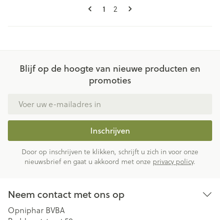
Pagina's
U lees momenteel pagina
1
Pagina
2
Blijf op de hoogte van nieuwe producten en
promoties
E-mail adres
Inschrijven
Door op inschrijven te klikken, schrijft u zich in voor onze
nieuwsbrief en gaat u akkoord met onze
privacy policy
.
Neem contact met ons op
Opniphar BVBA