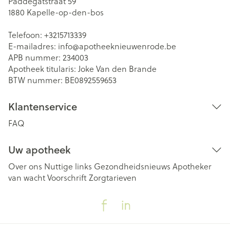
Paddegatstraat 59
1880
Kapelle-op-den-bos
Telefoon:
+3215713339
E-mailadres:
info@
apotheeknieuwenrode.be
APB nummer:
234003
Apotheek titularis:
Joke Van den Brande
BTW nummer:
BE0892559653
Klantenservice
FAQ
Uw apotheek
Over ons
Nuttige links
Gezondheidsnieuws
Apotheker
van wacht
Voorschrift
Zorgtarieven