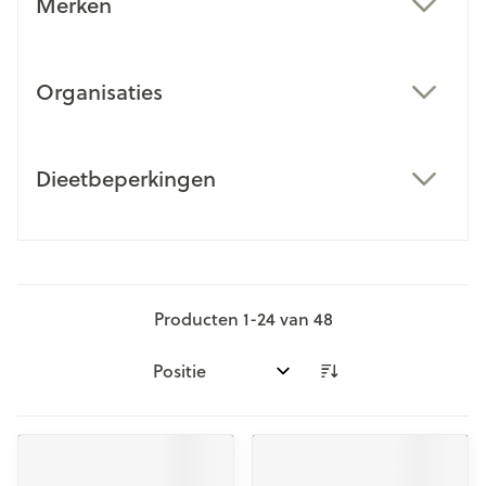
Merken
filter
Organisaties
filter
Dieetbeperkingen
filter
Producten
1
-
24
van
48
Sorteer op: