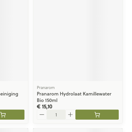
rende
Parfums en
geurproducten
Pranarom
CBD
einiging
Pranarom Hydrolaat Kamillewater
Bio 150ml
€ 15,10
Aantal