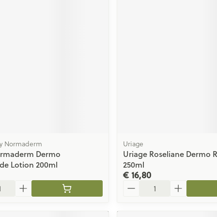
ging
Supplementen
Insectenwe
Mondmaskers
middelen
issen
 -
id
id
chy Normaderm
Uriage
Zelfbruiner
Scheren
ormaderm Dermo
Uriage Roseliane Dermo R
de Lotion 200ml
250ml
€ 16,80
Aantal