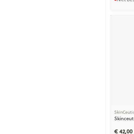
SkinCeutic
Skinceut
€ 42,00