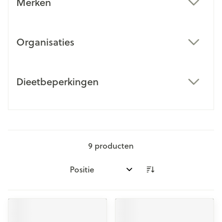
Merken
filter
Organisaties
filter
Dieetbeperkingen
filter
9
producten
Sorteer op: