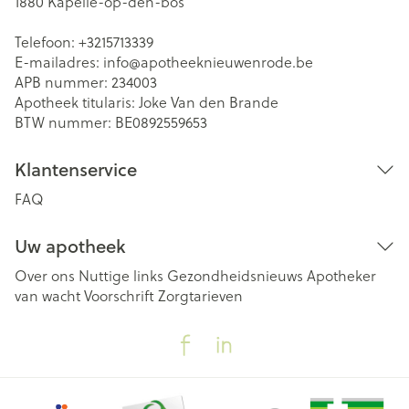
1880
Kapelle-op-den-bos
Telefoon:
+3215713339
E-mailadres:
info@
apotheeknieuwenrode.be
APB nummer:
234003
Apotheek titularis:
Joke Van den Brande
BTW nummer:
BE0892559653
Klantenservice
FAQ
Uw apotheek
Over ons
Nuttige links
Gezondheidsnieuws
Apotheker
van wacht
Voorschrift
Zorgtarieven