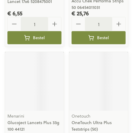
Accu Chek Performa Strips
Lancet 17x6 5208475001
50 06454011031
€ 6,55
€ 25,76
Aantal
Aantal
Bestel
Bestel
Menarini
Onetouch
Glucoject Lancets Plus 33g
OneTouch Ultra Plus
100 44121
Teststrips (50)