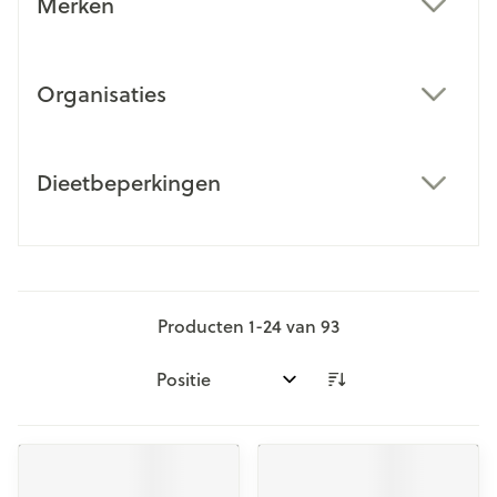
Merken
filter
Organisaties
filter
Dieetbeperkingen
filter
Producten
1
-
24
van
93
Sorteer op: