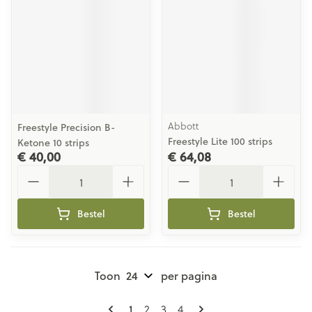
Abbott
Freestyle Precision B-
Freestyle Lite 100 strips
Ketone 10 strips
€ 40,00
€ 64,08
Aantal
Aantal
Bestel
Bestel
Toon
per pagina
Pagina's
U lees momenteel pagina
Pagina
Pagina
Pagina
1
2
3
4