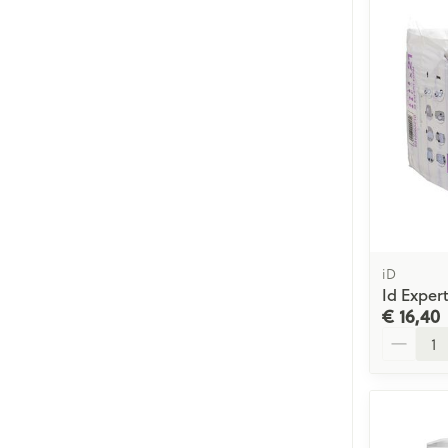
iD
Id Exper
€ 16,40
Aantal