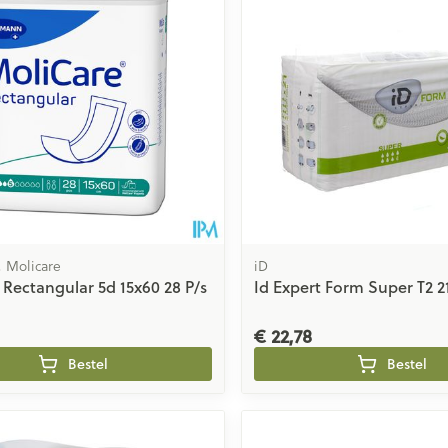
 Molicare
iD
 Rectangular 5d 15x60 28 P/s
Id Expert Form Super T2 2
€ 22,78
Bestel
Bestel