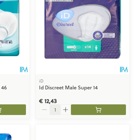
rende
Parfums en
geurproducten
iD
 46
Id Discreet Male Super 14
€ 12,43
CBD
Aantal