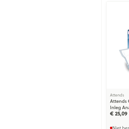
Attends
Attends 
Inleg An
€ 25,09
Niet be