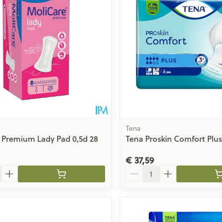
ging
Supplementen
Insectenwe
Mondmaskers
middelen
issen
 -
id
id
Tena
 Premium Lady Pad 0,5d 28
Tena Proskin Comfort Plus
€ 37,59
Zelfbruiner
Scheren
Aantal