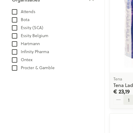
Aerosol accesso
Blaren
filter
Attends
Zuurstof
Eelt
Bota
Eksteroog - lik
Ademhalingsst
Essity (SCA)
Toon meer
Essity Belgium
Hartmann
Spieren en ge
Infinity Pharma
Specifiek voo
Ontex
Naalden en sp
Procter & Gamble
Lichaamsverzo
Infecties
Spuiten
Tena
Deodorant
Tena Lad
Oplossing voor 
Gezichtsverzor
€ 23,19
Luizen
Naalden
Aantal
Naalden voor i
pennaalden
Diagnostica
Toon meer