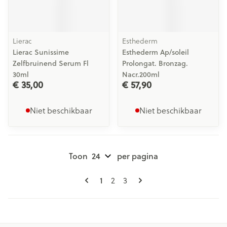
Lierac
Esthederm
Lierac Sunissime
Esthederm Ap/soleil
Zelfbruinend Serum Fl
Prolongat. Bronzag.
30ml
Nacr.200ml
€ 35,00
€ 57,90
Niet beschikbaar
Niet beschikbaar
Toon
per pagina
Pagina's
U lees momenteel pagina
Pagina
Pagina
1
2
3