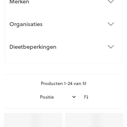
Merken
filter
Organisaties
filter
Dieetbeperkingen
filter
Producten
1
-
24
van
51
Sorteer op: