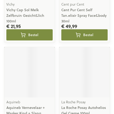
Vichy
Cent pur Cent
Vichy Cap Sol Melk
Cent Pur Cent Self
Zelfbruin Gezicht&lich
Tan.elixir Spray Face&body
100ml
30ml
€ 21,95
€ 49,99
Bestel
Bestel
Aquineb
La Roche Posay
Aquineb Vernevelaar +
La Roche Posay Autohelios
Masker Kind + Slang
Gel Creme 100ml