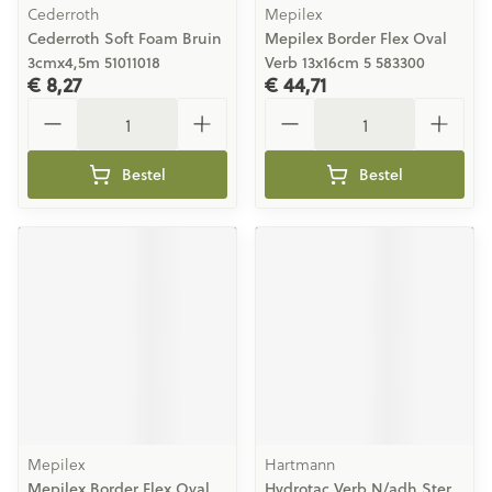
Cederroth
Mepilex
Cederroth Soft Foam Bruin
Mepilex Border Flex Oval
3cmx4,5m 51011018
Verb 13x16cm 5 583300
€ 8,27
€ 44,71
Aantal
Aantal
Bestel
Bestel
Mepilex
Hartmann
Mepilex Border Flex Oval
Hydrotac Verb N/adh Ster