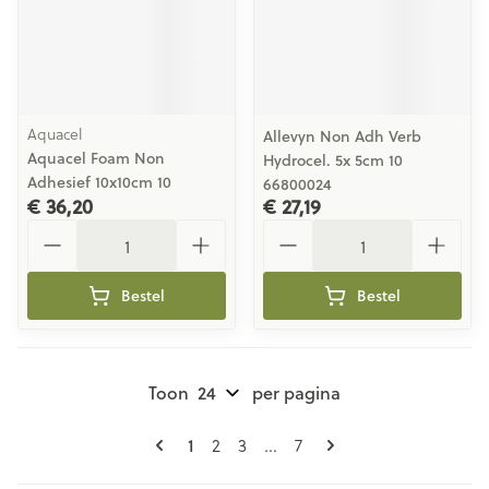
Aquacel
Allevyn Non Adh Verb
Aquacel Foam Non
Hydrocel. 5x 5cm 10
Adhesief 10x10cm 10
66800024
€ 36,20
€ 27,19
Aantal
Aantal
Bestel
Bestel
Toon
per pagina
Pagina's
U lees momenteel pagina
Pagina
Pagina
Pagina
1
2
3
...
7