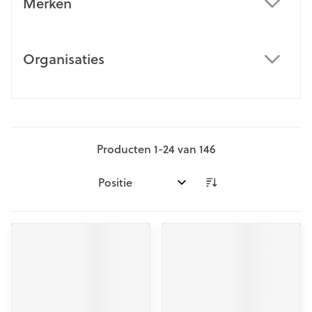
Merken
filter
Organisaties
filter
Producten
1
-
24
van
146
Sorteer op: