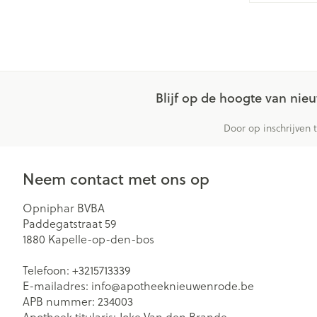
Zuurstof
Eelt
Eksteroog - lik
Ademhalingsst
Toon meer
Spieren en ge
Blijf op de hoogte van ni
Specifiek voo
Door op inschrijven 
Naalden en sp
Lichaamsverzo
Infecties
Spuiten
Neem contact met ons op
Deodorant
Oplossing voor 
Gezichtsverzor
Opniphar BVBA
Luizen
Naalden
Paddegatstraat 59
1880
Kapelle-op-den-bos
Naalden voor i
pennaalden
Diagnostica
Telefoon:
+3215713339
Toon meer
E-mailadres:
info@
apotheeknieuwenrode.be
APB nummer:
234003
Haar
Apotheek titularis:
Joke Van den Brande