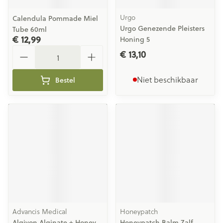
Urgo
Calendula Pommade Miel
Urgo Genezende Pleisters
Tube 60ml
€ 12,99
Honing 5
Aantal
€ 13,10
Niet beschikbaar
Bestel
Advancis Medical
Honeypatch
Algivon Alginate + Honey
Honeypatch Balm Zalf