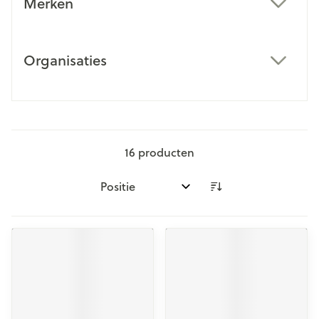
Merken
filter
Organisaties
filter
16
producten
Sorteer op: