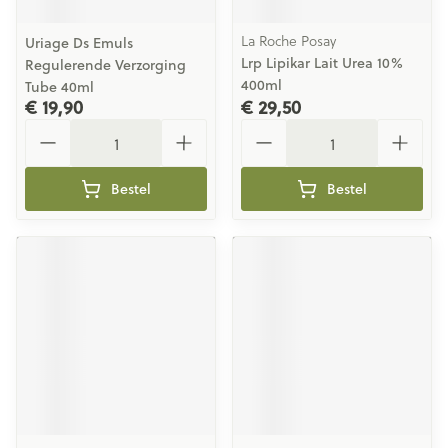
La Roche Posay
Uriage Ds Emuls
Lrp Lipikar Lait Urea 10%
Regulerende Verzorging
400ml
Tube 40ml
€ 19,90
€ 29,50
Aantal
Aantal
Bestel
Bestel