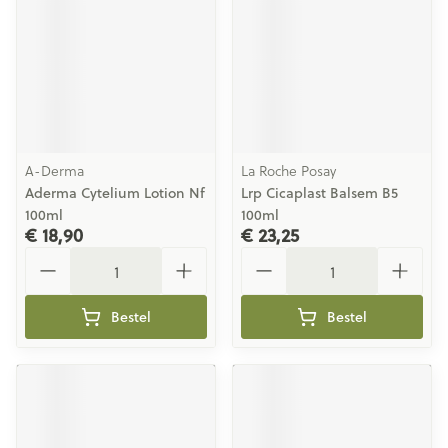
A-Derma
La Roche Posay
Aderma Cytelium Lotion Nf
Lrp Cicaplast Balsem B5
100ml
100ml
€ 18,90
€ 23,25
Aantal
Aantal
Bestel
Bestel