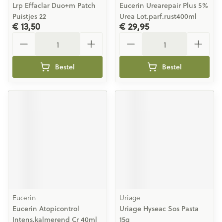
Lrp Effaclar Duo+m Patch
Eucerin Urearepair Plus 5%
Puistjes 22
Urea Lot.parf.rust400ml
€ 13,50
€ 29,95
Aantal
Aantal
Bestel
Bestel
Eucerin
Uriage
Eucerin Atopicontrol
Uriage Hyseac Sos Pasta
Intens.kalmerend Cr 40ml
15g