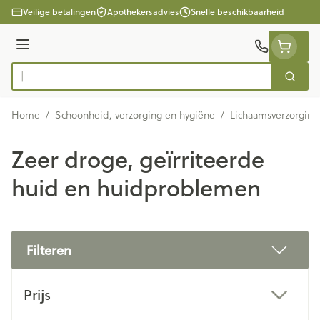
Ga naar de inhoud
Veilige betalingen
Apothekersadvies
Snelle beschikbaarheid
Menu
Zoek
Product, merk, categorie...
Home
/
Schoonheid, verzorging en hygiëne
/
Lichaamsverzorging
Zeer droge, geïrriteerde
huid en huidproblemen
Filteren
Doorgaan naar productlijst
Prijs
filter