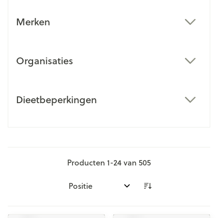
Merken
filter
Organisaties
filter
Dieetbeperkingen
filter
Producten
1
-
24
van
505
Sorteer op: