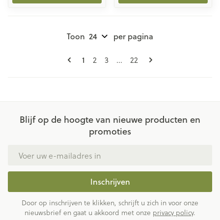
Toon
per pagina
Pagina's
U lees momenteel pagina
Pagina
Pagina
Pagina
1
2
3
...
22
Blijf op de hoogte van nieuwe producten en
promoties
E-mail adres
Inschrijven
Door op inschrijven te klikken, schrijft u zich in voor onze
nieuwsbrief en gaat u akkoord met onze
privacy policy
.