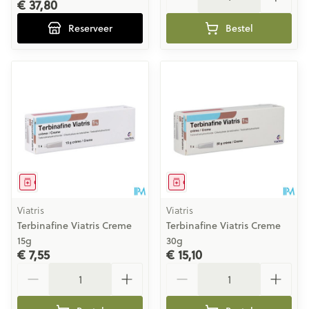
€ 37,80
Reserveer
Bestel
Geneesmiddel
Geneesmiddel
Viatris
Viatris
Terbinafine Viatris Creme
Terbinafine Viatris Creme
15g
30g
€ 7,55
€ 15,10
Aantal
Aantal