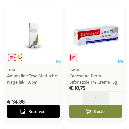
Geneesmiddel
Op voorschrift
Geneesmiddel
Teva
Bayer
Amorolfine Teva Medische
Canestene Derm
Nagellak 1 X 5ml
Bifonazole 1 % Creme 15g
€ 10,75
Aantal
€ 34,88
Reserveer
Bestel