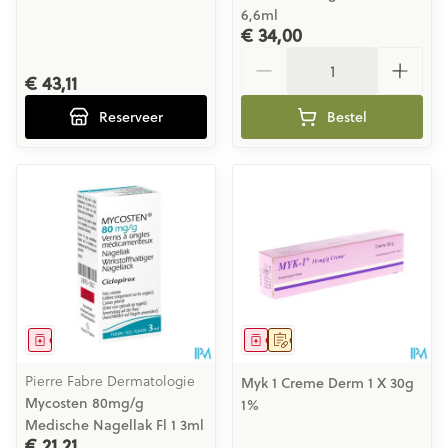
6,6ml
€ 34,00
Aantal
€ 43,11
Reserveer
Bestel
Geneesmiddel
Geneesmiddel
Op voorschrift
Pierre Fabre Dermatologie
Myk 1 Creme Derm 1 X 30g
Mycosten 80mg/g
1%
Medische Nagellak Fl 1 3ml
€ 21,21