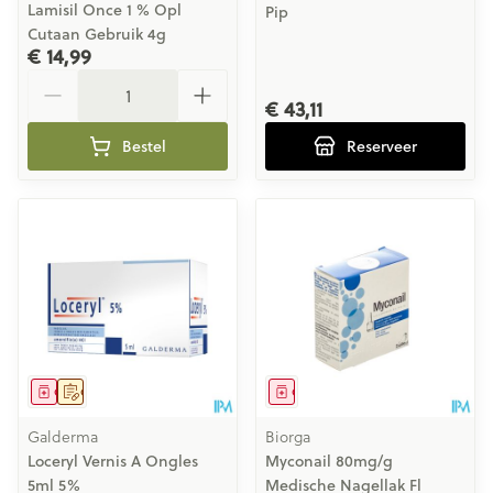
Lamisil Once 1 % Opl
Pip
Cutaan Gebruik 4g
€ 14,99
Aantal
€ 43,11
Bestel
Reserveer
Geneesmiddel
Op voorschrift
Geneesmiddel
Galderma
Biorga
Loceryl Vernis A Ongles
Myconail 80mg/g
5ml 5%
Medische Nagellak Fl