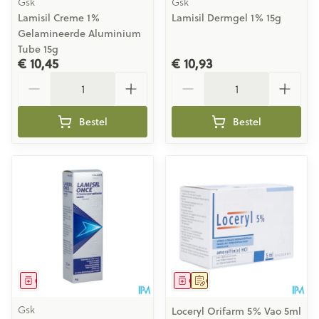
Gsk
Gsk
Lamisil Creme 1%
Lamisil Dermgel 1% 15g
Gelamineerde Aluminium
Tube 15g
€ 10,45
€ 10,93
Aantal
Aantal
Bestel
Bestel
Geneesmiddel
Geneesmiddel
Op voorschrift
Gsk
Loceryl Orifarm 5% Vao 5ml