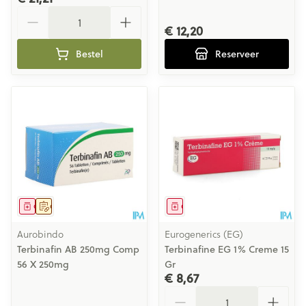
Aantal
€ 12,20
Bestel
Reserveer
Geneesmiddel
Op voorschrift
Geneesmiddel
Aurobindo
Eurogenerics (EG)
Terbinafin AB 250mg Comp
Terbinafine EG 1% Creme 15
56 X 250mg
Gr
€ 8,67
Aantal