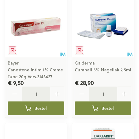
Geneesmiddel
Geneesmiddel
Bayer
Galderma
Canestene Intim 1% Creme
Curanail 5% Nagellak 2,5ml
Tube 20g Verv.3143427
€ 9,50
€ 28,90
Aantal
Aantal
Bestel
Bestel