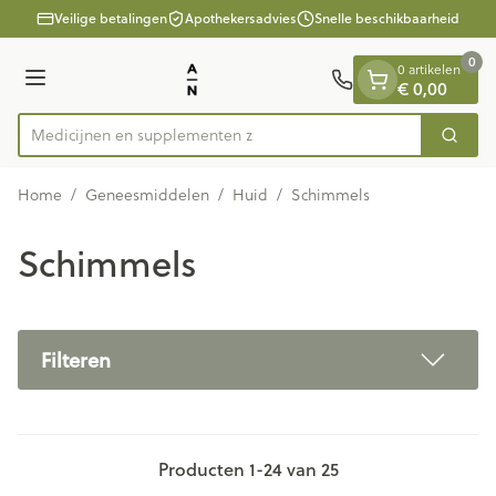
Dia 1 van 1
Ga naar de inhoud
Veilige betalingen
Apothekersadvies
Snelle beschikbaarheid
0
0 artikelen
€ 0,00
Menu
Medicijnen
Zoek
Product, merk, categorie...
Home
/
Geneesmiddelen
/
Huid
/
Schimmels
Schimmels
Filteren
Producten
1
-
24
van
25