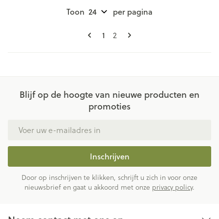
Toon
per pagina
Pagina's
U lees momenteel pagina
1
Pagina
2
Blijf op de hoogte van nieuwe producten en
promoties
E-mail adres
Inschrijven
Door op inschrijven te klikken, schrijft u zich in voor onze
nieuwsbrief en gaat u akkoord met onze
privacy policy
.