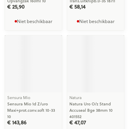
Opvangzak 160ml 10
Trans.uitknipb.0-35 18711
€ 25,90
€ 58,14
Niet beschikbaar
Niet beschikbaar
Sensura Mio
Natura
Sensura Mio 1d Z/uro
Natura Uro O/z Stand
Maxi+prot.conv.soft 10-33
Accuseal Bge 38mm 10
10
401552
€ 143,86
€ 47,07