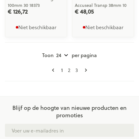
100mm 30 18373
Accuseal Transp 38mm 10
€ 126,72
€ 48,05
Niet beschikbaar
Niet beschikbaar
Toon
per pagina
Pagina's
U lees momenteel pagina
Pagina
Pagina
1
2
3
Blijf op de hoogte van nieuwe producten en
promoties
E-mail adres