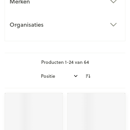
Merken
filter
Organisaties
filter
Producten
1
-
24
van
64
Sorteer op: