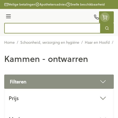
Ga naar de inhoud
Veilige betalingen
Apothekersadvies
Snelle beschikbaarheid
Menu
Zoek
Product, merk, categorie...
Home
/
Schoonheid, verzorging en hygiëne
/
Haar en Hoofd
/
K
Kammen - ontwarren
Filteren
Doorgaan naar productlijst
Prijs
filter