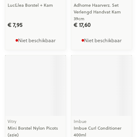
Luc&lea Borstel + Kam
Adhome Haarverz. Set
Verlengd Handvat Kam
39cm
€ 7,95
€ 17,60
Niet beschikbaar
Niet beschikbaar
Vitry
Imbue
Mini Borstel Nylon Picots
Imbue Curl Conditioner
(azie)
400ml