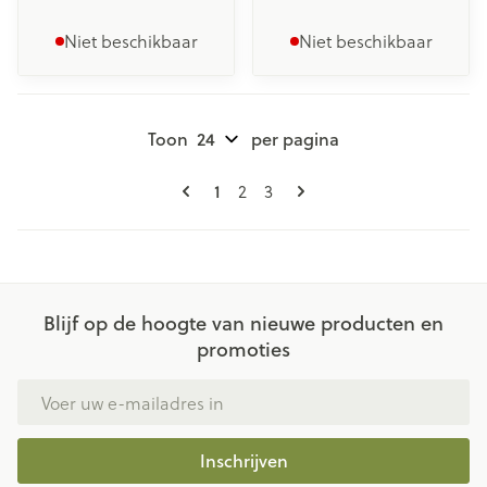
Niet beschikbaar
Niet beschikbaar
Toon
per pagina
Pagina's
U lees momenteel pagina
Pagina
Pagina
1
2
3
Blijf op de hoogte van nieuwe producten en
promoties
E-mail adres
Inschrijven