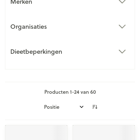
Merken
filter
Organisaties
filter
Dieetbeperkingen
filter
Producten
1
-
24
van
60
Sorteer op: