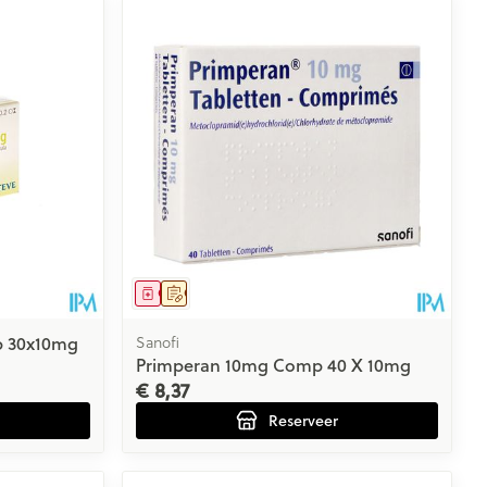
Geneesmiddel
Op voorschrift
p 30x10mg
Sanofi
Primperan 10mg Comp 40 X 10mg
€ 8,37
Reserveer