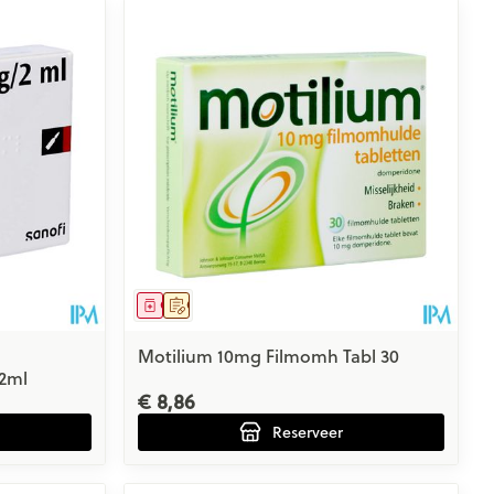
Geneesmiddel
Op voorschrift
Motilium 10mg Filmomh Tabl 30
/2ml
€ 8,86
Reserveer