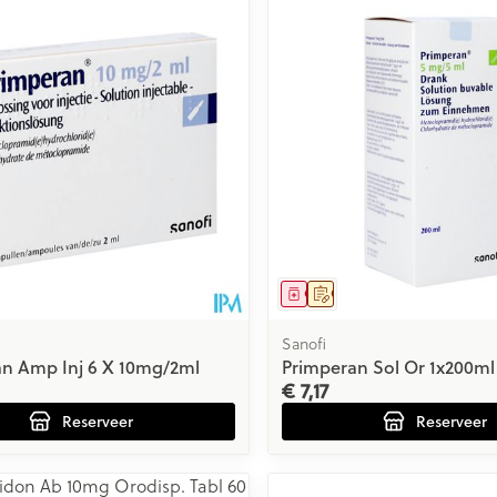
middel
voorschrift
Geneesmiddel
Op voorschrift
Sanofi
n Amp Inj 6 X 10mg/2ml
Primperan Sol Or 1x200m
€ 7,17
Reserveer
Reserveer