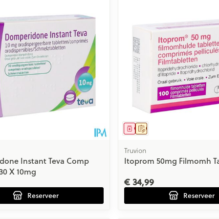
middel
voorschrift
Geneesmiddel
Op voorschrift
Truvion
done Instant Teva Comp
Itoprom 50mg Filmomh Ta
30 X 10mg
€ 34,99
Reserveer
Reserveer