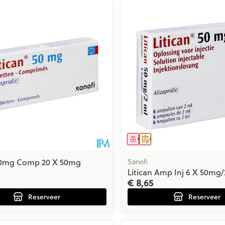
middel
voorschrift
Geneesmiddel
Op voorschrift
 50mg Comp 20 X 50mg
Sanofi
Litican Amp Inj 6 X 50mg
€ 8,65
Reserveer
Reserveer