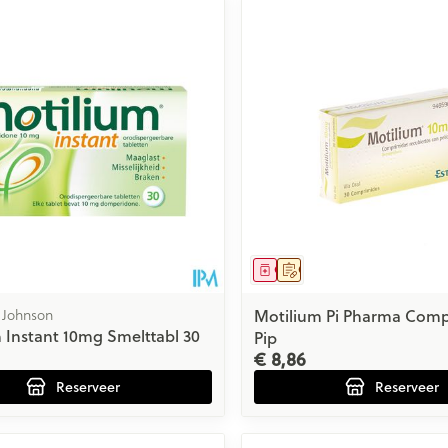
middel
voorschrift
Geneesmiddel
Op voorschrift
 Johnson
Motilium Pi Pharma Com
 Instant 10mg Smelttabl 30
Pip
€ 8,86
Reserveer
Reserveer