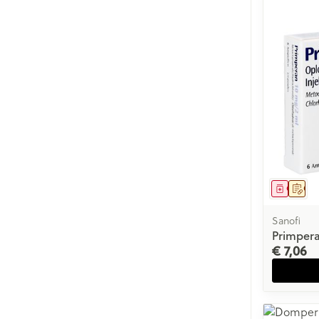
Genees
Op 
Sanofi
Primpera
€ 7,06