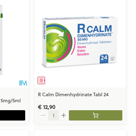
Geneesmiddel
R Calm Dimenhydrinate Tabl 24
l 5mg/5ml
€ 12,90
Aantal