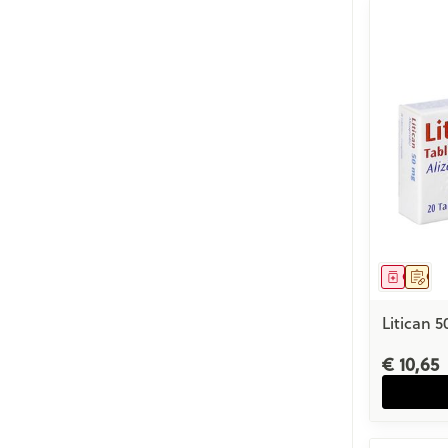
Genees
Op 
Litican
€ 10,65