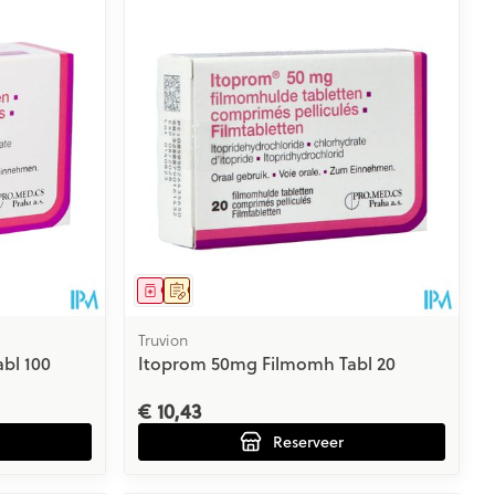
Geneesmiddel
Op voorschrift
Truvion
bl 100
Itoprom 50mg Filmomh Tabl 20
€ 10,43
Reserveer