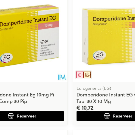
Toon meer
ging
Supplementen
Insectenwe
Mondmaskers
middelen
issen
 -
id
id
middel
voorschrift
Geneesmiddel
Op voorschrift
Eurogenerics (EG)
one Instant Eg 10mg Pi
Domperidone Instant EG 
Comp 30 Pip
Tabl 30 X 10 Mg
€ 10,72
Zelfbruiner
Scheren
Reserveer
Reserveer