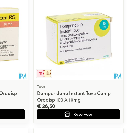
rende
Parfums en
geurproducten
Geneesmiddel
Op voorschrift
Teva
Orodisp
Domperidone Instant Teva Comp
Orodisp 100 X 10mg
€ 26,50
CBD
Reserveer