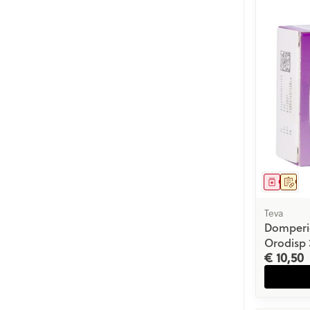
Genees
Op 
Teva
Domperi
Orodisp 
€ 10,50