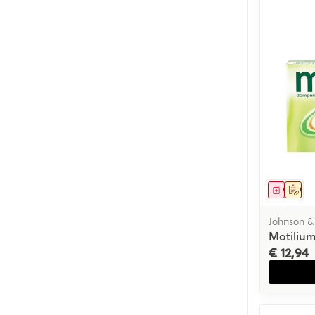
Genees
Op 
Johnson &
Motilium
€ 12,94