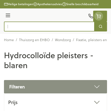
Ga naar de inhoud
Veilige betalingen
Apothekersadvies
Snelle beschikbaarheid
Menu
Zoek
Product, merk, categorie...
Home
/
Thuiszorg en EHBO
/
Wondzorg
/
Fixatie, pleisters en s
Hydrocolloïde pleisters -
blaren
Filteren
Doorgaan naar productlijst
Prijs
filter