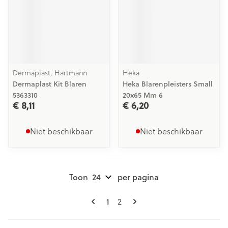
Dermaplast, Hartmann
Heka
Dermaplast Kit Blaren
Heka Blarenpleisters Small
5363310
20x65 Mm 6
€ 8,11
€ 6,20
Niet beschikbaar
Niet beschikbaar
Toon
per pagina
Pagina's
U lees momenteel pagina
Pagina
1
2