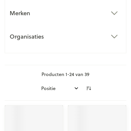
Merken
filter
Organisaties
filter
Producten
1
-
24
van
39
Sorteer op: