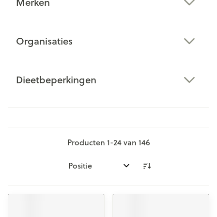
Merken
filter
Organisaties
filter
Dieetbeperkingen
filter
Producten
1
-
24
van
146
Sorteer op: