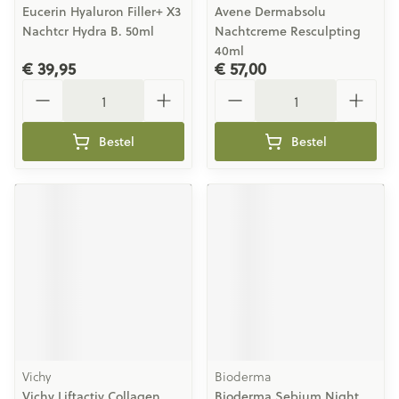
Eucerin Hyaluron Filler+ X3
Avene Dermabsolu
Nachtcr Hydra B. 50ml
Nachtcreme Resculpting
40ml
€ 39,95
€ 57,00
Aantal
Aantal
Bestel
Bestel
Vichy
Bioderma
Vichy Liftactiv Collagen
Bioderma Sebium Night