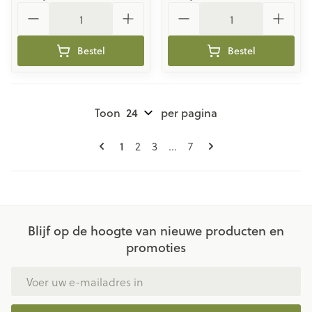
Aantal
Aantal
Bestel
Bestel
Toon
per pagina
Pagina's
U lees momenteel pagina
Pagina
Pagina
Pagina
1
2
3
...
7
Blijf op de hoogte van nieuwe producten en
promoties
E-mail adres