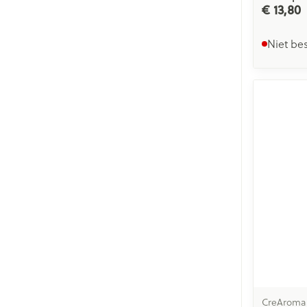
€ 13,80
Niet be
CreAroma