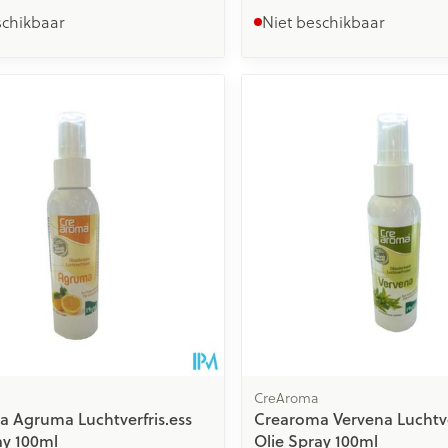
schikbaar
Niet beschikbaar
CreAroma
 Agruma Luchtverfris.ess
Crearoma Vervena Luchtve
ay 100ml
Olie Spray 100ml