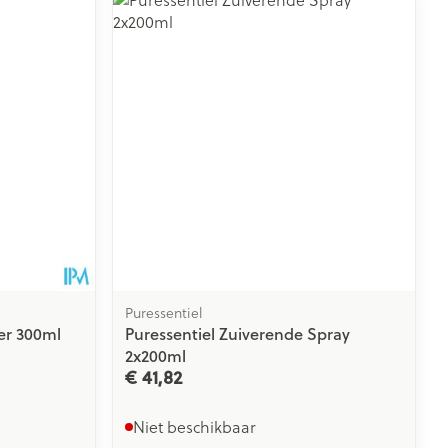
rende
Parfums en
geurproducten
Puressentiel
er 300ml
Puressentiel Zuiverende Spray
2x200ml
CBD
€ 41,82
Niet beschikbaar