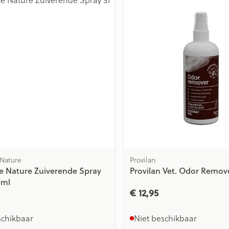
Toon meer
ging
Supplementen
Insectenwe
Mondmaskers
middelen
issen
 -
id
id
 Nature
Provilan
e Nature Zuiverende Spray
Provilan Vet. Odor Remov
0ml
Zelfbruiner
Scheren
€ 12,95
schikbaar
Niet beschikbaar