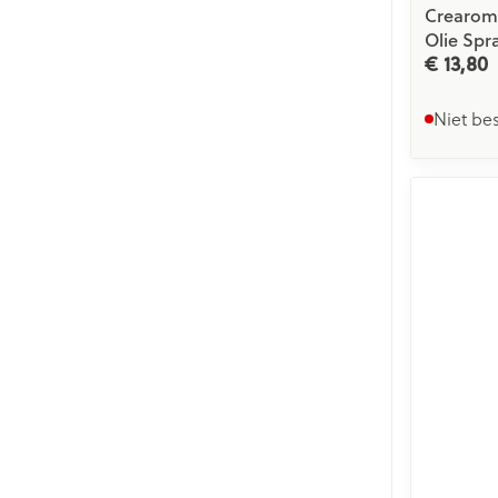
Crearoma
Olie Spr
€ 13,80
Niet be