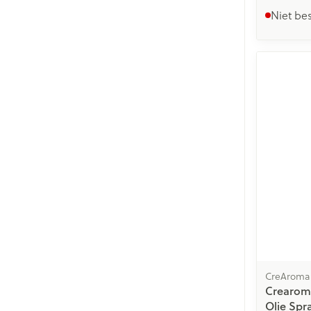
Niet be
CreAroma
Crearoma
Olie Spr