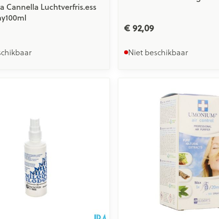
 Cannella Luchtverfris.ess
ay100ml
€ 92,09
schikbaar
Niet beschikbaar