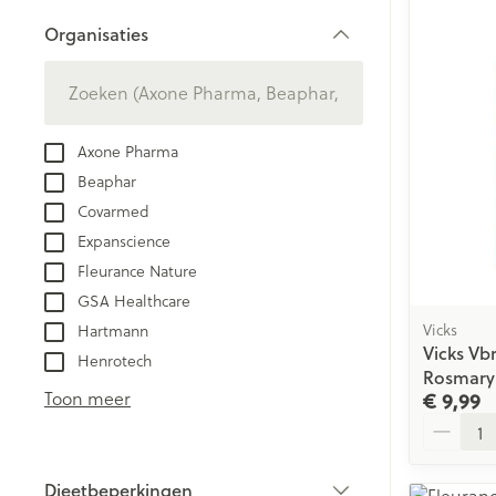
Aerosol toestel
kloven
Creme, gel en 
Organisaties
Aerosol accesso
Blaren
filter
Zuurstof
Eelt
Eksteroog - lik
Ademhalingsst
Axone Pharma
Toon meer
Beaphar
Spieren en ge
Covarmed
Expanscience
Specifiek voo
Fleurance Nature
Naalden en sp
Lichaamsverzo
GSA Healthcare
Infecties
Spuiten
Vicks
Hartmann
Deodorant
Vicks Vb
Oplossing voor 
Henrotech
Gezichtsverzor
Rosmary
Luizen
Naalden
Toon meer
€ 9,99
Aantal
Naalden voor i
pennaalden
Diagnostica
Dieetbeperkingen
Toon meer