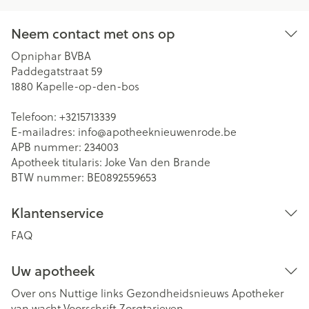
Neem contact met ons op
Opniphar BVBA
Paddegatstraat 59
1880
Kapelle-op-den-bos
Telefoon:
+3215713339
E-mailadres:
info@
apotheeknieuwenrode.be
APB nummer:
234003
Apotheek titularis:
Joke Van den Brande
BTW nummer:
BE0892559653
Klantenservice
FAQ
Uw apotheek
Over ons
Nuttige links
Gezondheidsnieuws
Apotheker
van wacht
Voorschrift
Zorgtarieven