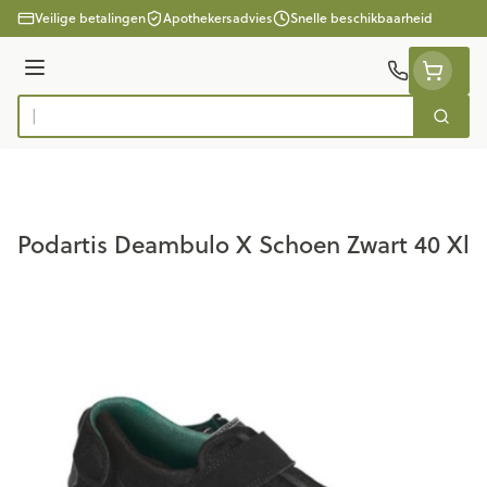
Ga naar de inhoud
Veilige betalingen
Apothekersadvies
Snelle beschikbaarheid
Menu
Zoek
Product, merk, categorie...
Podartis Deambulo X Schoen Zwart 40 Xl