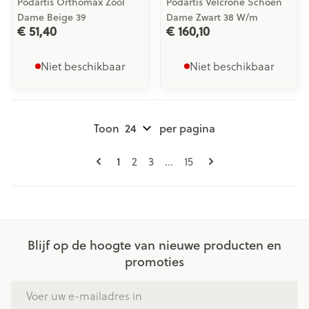
Podartis Orthomax Zool
Podartis Velcrone Schoen
Dame Beige 39
Dame Zwart 38 W/m
€ 51,40
€ 160,10
Niet beschikbaar
Niet beschikbaar
Toon
per pagina
Pagina's
U lees momenteel pagina
Pagina
Pagina
Pagina
1
2
3
...
15
Blijf op de hoogte van nieuwe producten en
promoties
E-mail adres