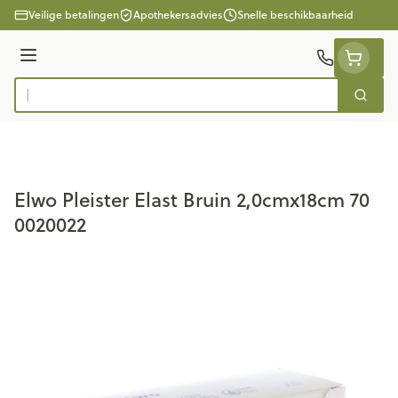
Ga naar de inhoud
Veilige betalingen
Apothekersadvies
Snelle beschikbaarheid
Menu
Zoek
Product, merk, categorie...
Elwo Pleister Elast Bruin 2,0cmx18cm 70
0020022