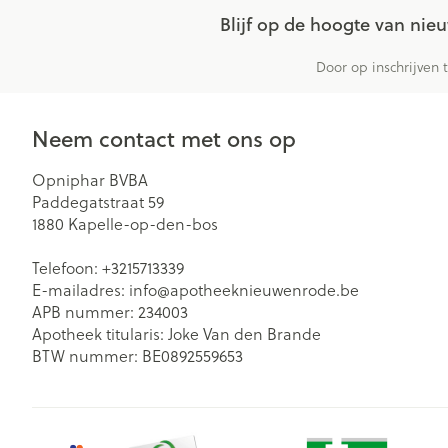
Blijf op de hoogte van ni
Door op inschrijven 
Neem contact met ons op
Opniphar BVBA
Paddegatstraat 59
1880
Kapelle-op-den-bos
Telefoon:
+3215713339
E-mailadres:
info@
apotheeknieuwenrode.be
APB nummer:
234003
Apotheek titularis:
Joke Van den Brande
BTW nummer:
BE0892559653