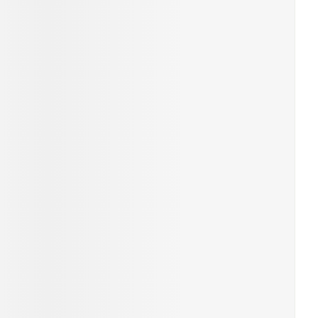
rende
Parfums en
geurproducten
CBD