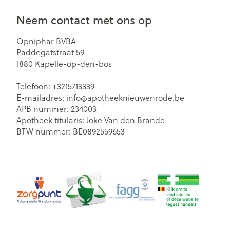
Neem contact met ons op
Opniphar BVBA
Paddegatstraat 59
1880
Kapelle-op-den-bos
Telefoon:
+3215713339
E-mailadres:
info@
apotheeknieuwenrode.be
APB nummer:
234003
Apotheek titularis:
Joke Van den Brande
BTW nummer:
BE0892559653