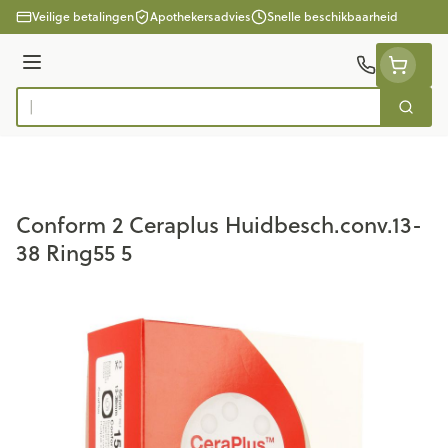
Ga naar de inhoud
Veilige betalingen
Apothekersadvies
Snelle beschikbaarheid
Menu
Zoek
Product, merk, categorie...
Conform 2 Ceraplus Huidbesch.conv.13-
38 Ring55 5