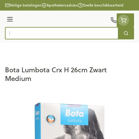
Ga naar de inhoud
Veilige betalingen
Apothekersadvies
Snelle beschikbaarheid
Menu
Zoek
Product, merk, categorie...
Bota Lumbota Crx H 26cm Zwart
Medium