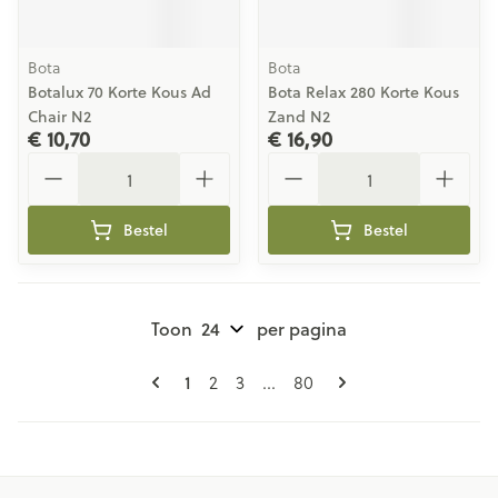
Bota
Bota
Botalux 70 Korte Kous Ad
Bota Relax 280 Korte Kous
Chair N2
Zand N2
€ 10,70
€ 16,90
Aantal
Aantal
Bestel
Bestel
Toon
per pagina
Pagina's
U lees momenteel pagina
Pagina
Pagina
Pagina
1
2
3
...
80