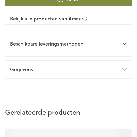
Bekijk alle producten van Arseus
Beschikbare leveringsmethoden
Gegevens
Gerelateerde producten
Druk op om naar carrouselnavigatie te gaan
Navigeren door de elementen van de carrousel is mogelijk m
Druk om carrousel over te slaan