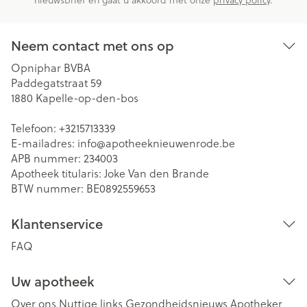
nieuwsbrief en gaat u akkoord met onze
privacy policy
.
Neem contact met ons op
Opniphar BVBA
Paddegatstraat 59
1880
Kapelle-op-den-bos
Telefoon:
+3215713339
E-mailadres:
info@
apotheeknieuwenrode.be
APB nummer:
234003
Apotheek titularis:
Joke Van den Brande
BTW nummer:
BE0892559653
Klantenservice
FAQ
Uw apotheek
Over ons
Nuttige links
Gezondheidsnieuws
Apotheker