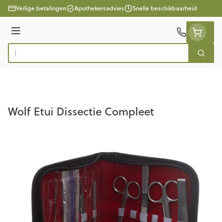
Ga naar de inhoud
Veilige betalingen
Apothekersadvies
Snelle beschikbaarheid
Menu
Zoek
Product, merk, categorie...
Wolf Etui Dissectie Compleet