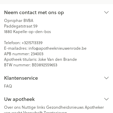
Neem contact met ons op
Opniphar BVBA
Paddegatstraat 59
1880
Kapelle-op-den-bos
Telefoon:
+3215713339
E-mailadres:
info@
apotheeknieuwenrode.be
APB nummer:
234003
Apotheek titularis:
Joke Van den Brande
BTW nummer:
BE0892559653
Klantenservice
FAQ
Uw apotheek
Over ons
Nuttige links
Gezondheidsnieuws
Apotheker
van wacht
Voorschrift
Zorgtarieven