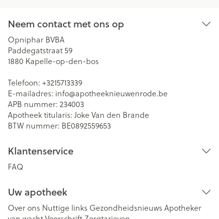
Neem contact met ons op
Opniphar BVBA
Paddegatstraat 59
1880
Kapelle-op-den-bos
Telefoon:
+3215713339
E-mailadres:
info@
apotheeknieuwenrode.be
APB nummer:
234003
Apotheek titularis:
Joke Van den Brande
BTW nummer:
BE0892559653
Klantenservice
FAQ
Uw apotheek
Over ons
Nuttige links
Gezondheidsnieuws
Apotheker
van wacht
Voorschrift
Zorgtarieven