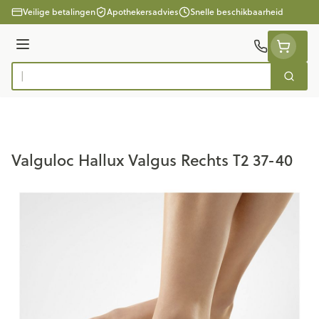
Ga naar de inhoud
Veilige betalingen
Apothekersadvies
Snelle beschikbaarheid
Menu
Zoek
Product, merk, categorie...
Valguloc Hallux Valgus Rechts T2 37-40