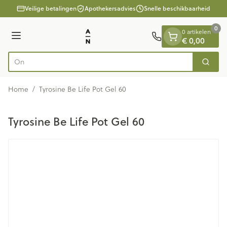
Dia 1 van 1
Ga naar de inhoud
Veilige betalingen
Apothekersadvies
Snelle beschikbaarheid
0
0 artikelen
Menu
€ 0,00
Zoek
Product, merk, categorie...
Home
/
Tyrosine Be Life Pot Gel 60
Tyrosine Be Life Pot Gel 60