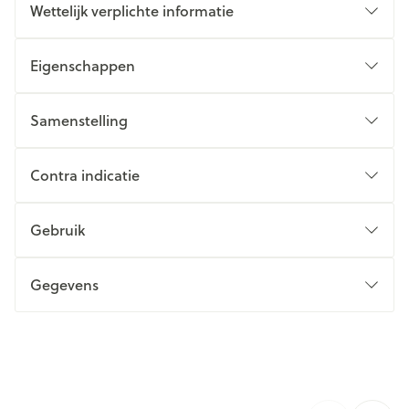
Wettelijk verplichte informatie
Eigenschappen
te laag
Samenstelling
Samenstelling per capsule:
apathie, verminderde alertheid, concentratie- en
geheugenproblemen
Contra indicatie
natuurlijke tyrosine
Gebruik
Gegevens
CNK
2589760
Organisaties
Be-Life