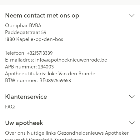
Neem contact met ons op
Opniphar BVBA
Paddegatstraat 59
1880
Kapelle-op-den-bos
Telefoon:
+3215713339
E-mailadres:
info@
apotheeknieuwenrode.be
APB nummer:
234003
Apotheek titularis:
Joke Van den Brande
BTW nummer:
BE0892559653
Klantenservice
FAQ
Uw apotheek
Over ons
Nuttige links
Gezondheidsnieuws
Apotheker
van wacht
Voorschrift
Zorgtarieven