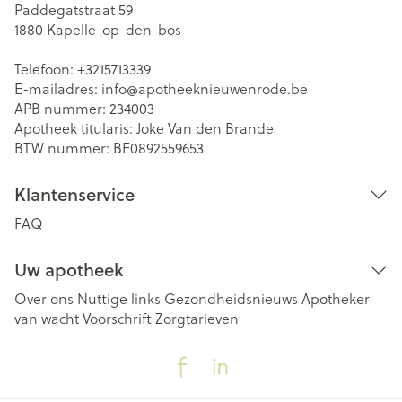
Paddegatstraat 59
1880
Kapelle-op-den-bos
Telefoon:
+3215713339
E-mailadres:
info@
apotheeknieuwenrode.be
APB nummer:
234003
Apotheek titularis:
Joke Van den Brande
BTW nummer:
BE0892559653
Klantenservice
FAQ
Uw apotheek
Over ons
Nuttige links
Gezondheidsnieuws
Apotheker
van wacht
Voorschrift
Zorgtarieven