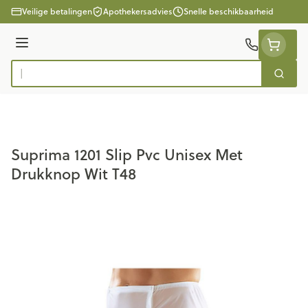
Ga naar de inhoud
Veilige betalingen
Apothekersadvies
Snelle beschikbaarheid
Menu
Zoek
Product, merk, categorie...
Suprima 1201 Slip Pvc Unisex Met
Drukknop Wit T48