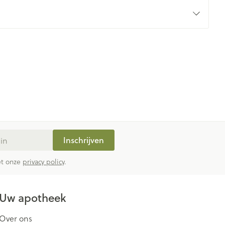
rende
Parfums en
geurproducten
Inschrijven
CBD
met onze
privacy policy
.
Uw apotheek
Over ons