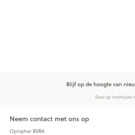
Gezichtsverzor
Pillendozen en
accessoires
Pigmentstoorn
Gevoelige huid
geïrriteerde hu
Gemengde hu
Doffe huid
Toon meer
Blijf op de hoogte van ni
Snurken
Door op inschrijven 
Neem contact met ons op
Opniphar BVBA