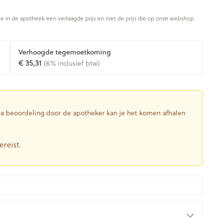
Toon meer
je in de apotheek een verlaagde prijs en niet de prijs die op onze webshop
Diagnosetesten en
stress
Vlooien en teken
Mond en keel
meetapparatuur
Oren
Zuigtabletten
Verhoogde tegemoetkoming
Alcoholtest
g
Oordopjes
€ 35,31
(6% inclusief btw)
herapie -
Mond, muil of snavel
en -druppels
Spray - oplossing
Bloeddrukmeter
ls
Oorreiniging
Cholesteroltest
zen
Oordruppels
Hartslagmeter
ulpmiddelen
 Na beoordeling door de apotheker kan je het komen afhalen
Toon meer
ereist.
herming
Hygiëne
Ergonomie
nning en -
Aambeien
s
Bad en douche
Ademhaling en zuurstof
je
Badkamer