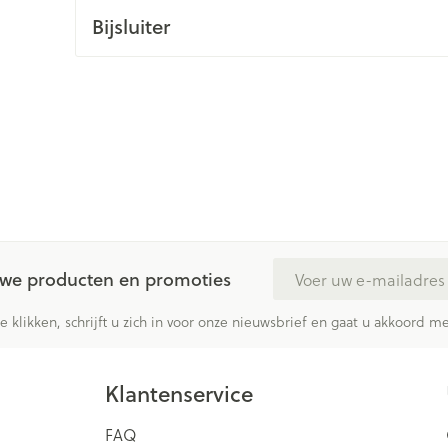
Bijsluiter
ging
Supplementen
Insectenwe
Mondmaskers
middelen
issen
 -
id
id
E-mail adres
euwe producten en promoties
Zelfbruiner
Scheren
te klikken, schrijft u zich in voor onze nieuwsbrief en gaat u akkoord 
Klantenservice
FAQ