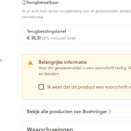
Terugbetaalbaar
0+ categorie
Als je recht hebt op een terugbetaling voor dit geneesmiddel, betaal 
Wondzorg
EHBO
vermeld staat.
ie
ven
Homeopathie
Spieren en gewrichten
Gemoed en 
Ogen
Neus
Neus
Ogen
eneeskunde categorie
Vilt
Podologie
n
Ooginfecties
Tabletten
Terugbetalingstarief
Spray
Oogspoelin
€ 35,31
(6% inclusief btw)
Handschoenen
Cold - Hot t
Oren
Ogen
Anti allergische en anti
Neussprays 
 en EHBO categorie
denborstels
Oogdruppe
warm/koud
inflammatoire middelen
al
Wondhelend
los
Creme - gel
Verbanddo
 antiviraal
Ontzwellende middelen
insecten categorie
Brandwonden
 pluimen
Accessoires
Belangrijke informatie
Droge ogen
Medische h
Glaucoom
Voor dit geneesmiddel is een voorschrift nodig.
Toon meer
en betalen.
ddelen categorie
Toon meer
Toon meer
Ik weet dat dit product een voorschrift v
en
e en
Nagels
Diabetes
Zonnebesc
Stoma
Hart- en bloedvaten
Bloedverdu
stolling
Bekijk alle producten van Boehringer
eelt en
Nagellak
Bloedglucosemeter
Aftersun
Stomazakje
len
Kalk- en schimmelnagels
Teststrips en naalden
Lippen
Stomaplaat
spray
ires
Waarschuwingen