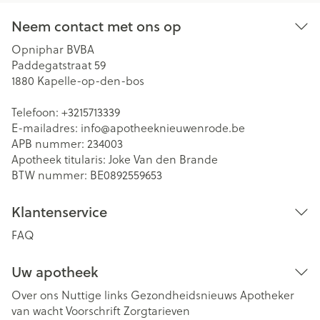
Neem contact met ons op
Opniphar BVBA
Paddegatstraat 59
1880
Kapelle-op-den-bos
Telefoon:
+3215713339
E-mailadres:
info@
apotheeknieuwenrode.be
APB nummer:
234003
Apotheek titularis:
Joke Van den Brande
BTW nummer:
BE0892559653
Klantenservice
FAQ
Uw apotheek
Over ons
Nuttige links
Gezondheidsnieuws
Apotheker
van wacht
Voorschrift
Zorgtarieven