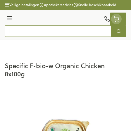
Ga naar de inhoud
Veilige betalingen
Apothekersadvies
Snelle beschikbaarheid
Menu
Zoek
Product, merk, categorie...
Specific F-bio-w Organic Chicken
8x100g