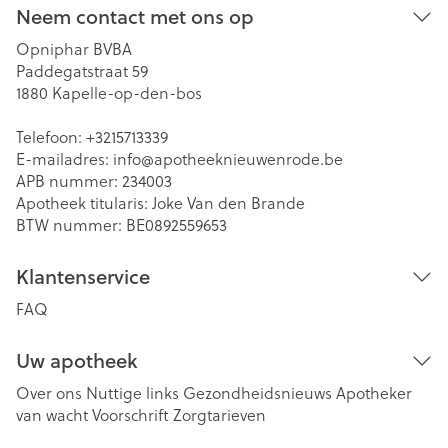
Neem contact met ons op
Opniphar BVBA
Paddegatstraat 59
1880
Kapelle-op-den-bos
Telefoon:
+3215713339
E-mailadres:
info@
apotheeknieuwenrode.be
APB nummer:
234003
Apotheek titularis:
Joke Van den Brande
BTW nummer:
BE0892559653
Klantenservice
FAQ
Uw apotheek
Over ons
Nuttige links
Gezondheidsnieuws
Apotheker
van wacht
Voorschrift
Zorgtarieven