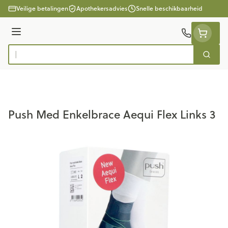
Ga naar de inhoud
Veilige betalingen
Apothekersadvies
Snelle beschikbaarheid
Menu
Zoek
Product, merk, categorie...
Push Med Enkelbrace Aequi Flex Links 3