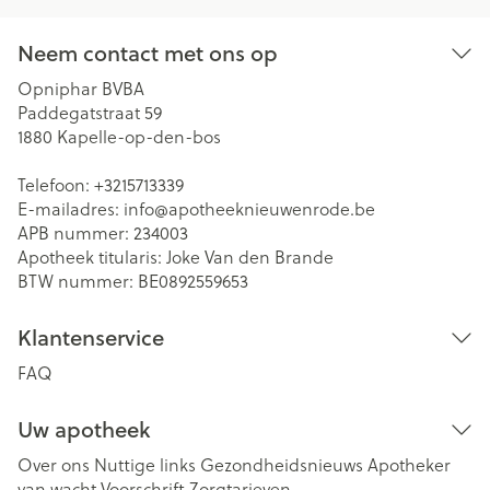
Neem contact met ons op
Opniphar BVBA
Paddegatstraat 59
1880
Kapelle-op-den-bos
Telefoon:
+3215713339
E-mailadres:
info@
apotheeknieuwenrode.be
APB nummer:
234003
Apotheek titularis:
Joke Van den Brande
BTW nummer:
BE0892559653
Klantenservice
FAQ
Uw apotheek
Over ons
Nuttige links
Gezondheidsnieuws
Apotheker
van wacht
Voorschrift
Zorgtarieven