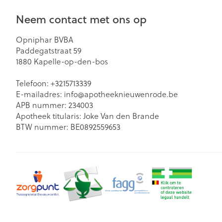
Neem contact met ons op
Opniphar BVBA
Paddegatstraat 59
1880
Kapelle-op-den-bos
Telefoon:
+3215713339
E-mailadres:
info@
apotheeknieuwenrode.be
APB nummer:
234003
Apotheek titularis:
Joke Van den Brande
BTW nummer:
BE0892559653