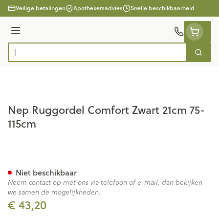
Ga naar de inhoud
Veilige betalingen
Apothekersadvies
Snelle beschikbaarheid
Menu
Zoek
Product, merk, categorie...
Nep Ruggordel Comfort Zwart 21cm 75-
115cm
Nep Ruggordel Comfort Zwar
Niet beschikbaar
Neem contact op met ons via telefoon of e-mail, dan bekijken
we samen de mogelijkheden.
€ 43,20