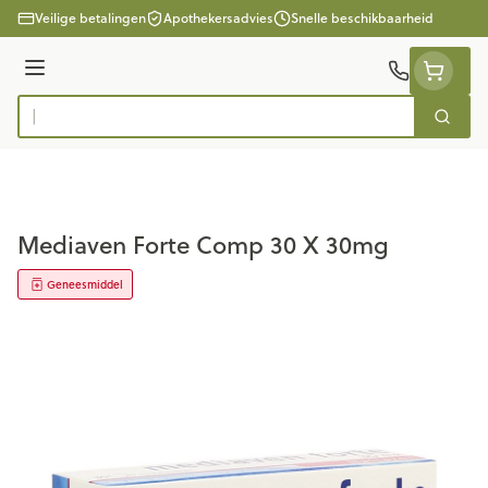
Ga naar de inhoud
Veilige betalingen
Apothekersadvies
Snelle beschikbaarheid
Menu
Zoek
Product, merk, categorie...
Mediaven Forte Comp 30 X 30mg
Geneesmiddel