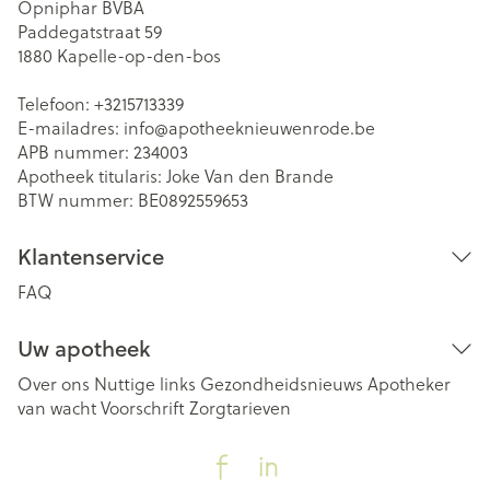
Opniphar BVBA
Paddegatstraat 59
1880
Kapelle-op-den-bos
Telefoon:
+3215713339
E-mailadres:
info@
apotheeknieuwenrode.be
APB nummer:
234003
Apotheek titularis:
Joke Van den Brande
BTW nummer:
BE0892559653
Klantenservice
FAQ
Uw apotheek
Over ons
Nuttige links
Gezondheidsnieuws
Apotheker
van wacht
Voorschrift
Zorgtarieven