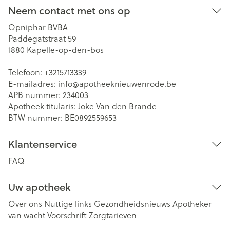
Neem contact met ons op
Opniphar BVBA
Paddegatstraat 59
1880
Kapelle-op-den-bos
Telefoon:
+3215713339
E-mailadres:
info@
apotheeknieuwenrode.be
APB nummer:
234003
Apotheek titularis:
Joke Van den Brande
BTW nummer:
BE0892559653
Klantenservice
FAQ
Uw apotheek
Over ons
Nuttige links
Gezondheidsnieuws
Apotheker
van wacht
Voorschrift
Zorgtarieven