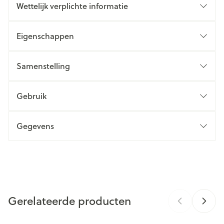
Wettelijk verplichte informatie
Eigenschappen
Samenstelling
Gebruik
Gegevens
CNK
3304391
Organisaties
GEMIDDELDE
Pileje Benelux
DOOR TABLET TE
ANALYSE
ZUIGEN
Gerelateerde producten
Merken
Pileje
Microbiotische
1.10 9 PDU
stammen