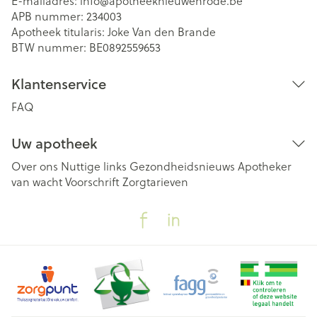
E-mailadres:
info@
apotheeknieuwenrode.be
APB nummer:
234003
Apotheek titularis:
Joke Van den Brande
BTW nummer:
BE0892559653
Klantenservice
FAQ
Uw apotheek
Over ons
Nuttige links
Gezondheidsnieuws
Apotheker
van wacht
Voorschrift
Zorgtarieven