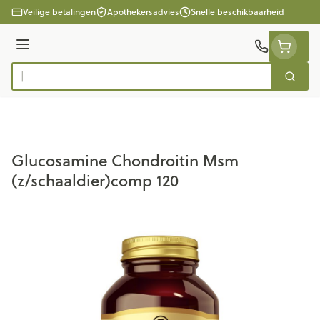
Ga naar de inhoud
Veilige betalingen
Apothekersadvies
Snelle beschikbaarheid
Menu
Zoek
Product, merk, categorie...
Glucosamine Chondroitin Msm
(z/schaaldier)comp 120