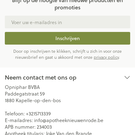
Blijf op de hoogte van nieuwe producten en
promoties
E-mail adres
Inschrijven
Door op inschrijven te klikken, schrijft u zich in voor onze
nieuwsbrief en gaat u akkoord met onze
privacy policy
.
Neem contact met ons op
Opniphar BVBA
Paddegatstraat 59
1880
Kapelle-op-den-bos
Telefoon:
+3215713339
E-mailadres:
info@
apotheeknieuwenrode.be
APB nummer:
234003
Apotheek titularis:
Joke Van den Brande