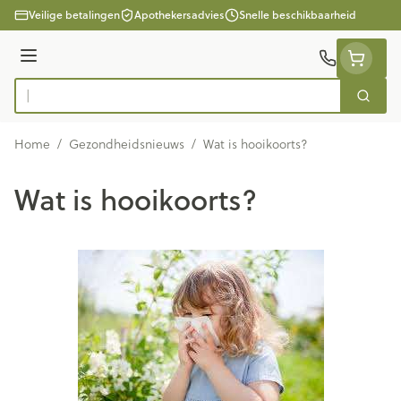
Ga naar de inhoud
Veilige betalingen
Apothekersadvies
Snelle beschikbaarheid
Menu
Zoek
Product, merk, categorie...
Home
/
Gezondheidsnieuws
/
Wat is hooikoorts?
Wat is hooikoorts?