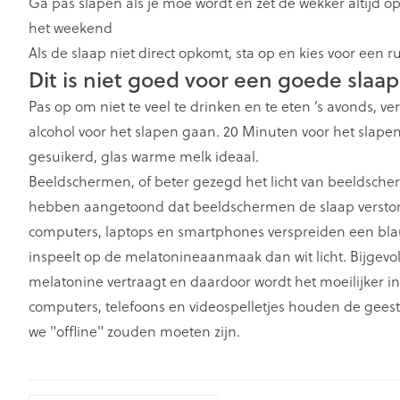
Ga pas slapen als je moe wordt en zet de wekker altijd op 
Zuurstof
Eelt
het weekend
Eksteroog - lik
Als de slaap niet direct opkomt, sta op en kies voor een rus
Ademhalingsst
Dit is niet goed voor een goede slaap
Toon meer
Pas op om niet te veel te drinken en te eten ’s avonds, ve
Spieren en ge
alcohol voor het slapen gaan. 20 Minuten voor het slape
gesuikerd, glas warme melk ideaal.
Specifiek voo
Naalden en sp
Beeldschermen, of beter gezegd het licht van beeldscher
Lichaamsverzo
Infecties
hebben aangetoond dat beeldschermen de slaap versto
Spuiten
Deodorant
computers, laptops en smartphones verspreiden een blauw
Oplossing voor 
Gezichtsverzor
inspeelt op de melatonineaanmaak dan wit licht. Bijgev
Luizen
Naalden
melatonine vertraagt en daardoor wordt het moeilijker in
Naalden voor i
computers, telefoons en videospelletjes houden de gee
pennaalden
Diagnostica
we "offline" zouden moeten zijn.
Toon meer
Haar