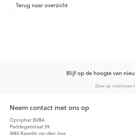
Terug naar overzicht
Gezichtsverzor
Pillendozen en
accessoires
Pigmentstoorn
Gevoelige huid
geïrriteerde hu
Gemengde hu
Doffe huid
Toon meer
Blijf op de hoogte van ni
Door op inschrijven 
Snurken
Neem contact met ons op
Opniphar BVBA
Paddegatstraat 59
1880
Kapelle-op-den-bos