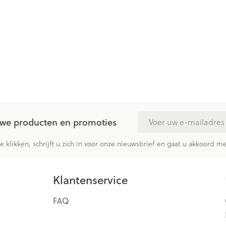
ging
Supplementen
Insectenwe
Mondmaskers
middelen
issen
 -
id
id
E-mail adres
euwe producten en promoties
te klikken, schrijft u zich in voor onze nieuwsbrief en gaat u akkoord 
Zelfbruiner
Scheren
Klantenservice
FAQ