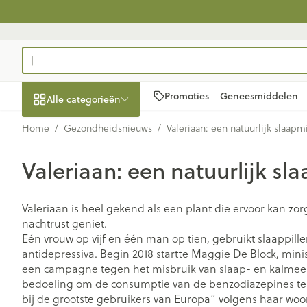
Ga naar de inhoud
Product, merk, categorie...
Promoties
Geneesmiddelen
Alle categorieën
Home
/
Gezondheidsnieuws
/
Valeriaan: een natuurlijk slaapm
Promoties
Valeriaan: een natuurlijk sl
Schoonheid,
Haar en Hoofd
Afslanken
Zwangerschap
Geheugen
Aromatherapi
Lenzen en bril
Insecten
Maag darm ste
verzorging en hygiëne
Toon submenu voor Schoonheid
Kammen - ont
Maaltijdvervan
Zwangerschaps
Verstuiver
Lensproducten
Verzorging ins
Maagzuur
Valeriaan is heel gekend als een plant die ervoor kan zo
Dieet, voeding en
Seksualiteit
Beschadigd ha
Eetlustremmer
Borstvoeding
Essentiële olië
Brillen
Anti insecten
Lever, galblaa
nachtrust geniet.
vitamines
hoofdirritatie
Toon submenu voor Dieet, voe
Eén vrouw op vijf en één man op tien, gebruikt slaappille
Platte buik
Lichaamsverzo
Complex - com
Teken tang of p
Braken
antidepressiva. Begin 2018 startte Maggie De Block, mini
Styling - spray 
Zwangerschap en
Vetverbranders
Vitamines en
Zware benen
Laxeermiddele
een campagne tegen het misbruik van slaap- en kalmee
kinderen
Verzorging
supplementen
bedoeling om de consumptie van de benzodiazepines te 
Toon submenu voor Zwangersc
Toon meer
Toon meer
bij de grootste gebruikers van Europa” volgens haar woo
Oligo-element
Honden
Toon meer
Toon meer