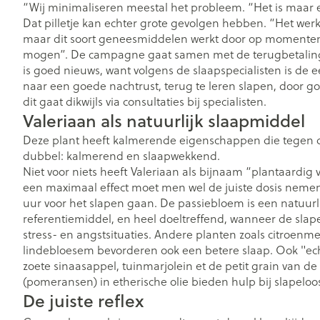
“Wij minimaliseren meestal het probleem. “Het is maar ee
Vitaliteit 50+
Dat pilletje kan echter grote gevolgen hebben. “Het werkt
Toon submenu voor Vitaliteit 5
maar dit soort geneesmiddelen werkt door op momenten
Thuiszorg
Plantaardige ol
Nagels en hoe
Huid
Natuur geneeskunde
mogen”. De campagne gaat samen met de terugbetaling
Mond
Toon submenu voor Natuur g
is goed nieuws, want volgens de slaapspecialisten is de
Batterijen
Ontsmetten e
naar een goede nachtrust, terug te leren slapen, door g
Droge mond
Thuiszorg en EHBO
desinfecteren
Toebehoren
Spijsvertering
dit gaat dikwijls via consultaties bij specialisten.
Toon submenu voor Thuiszorg
Elektrische tan
Valeriaan als natuurlijk slaapmiddel
Schimmels
Steriel materia
Dieren en insecten
Interdentaal - f
Deze plant heeft kalmerende eigenschappen die tegen de 
Koortsblaasjes -
Toon submenu voor Dieren en 
Vacht, huid of
dubbel: kalmerend en slaapwekkend.
Kunstgebit
Geneesmiddelen
Jeuk
Niet voor niets heeft Valeriaan als bijnaam “plantaardig 
Toon submenu voor Geneesmi
Toon meer
een maximaal effect moet men wel de juiste dosis nemen
uur voor het slapen gaan. De passiebloem is een natuurlij
referentiemiddel, en heel doeltreffend, wanneer de sla
stress- en angstsituaties. Andere planten zoals citroenm
Voeten en ben
Aerosoltherapi
lindebloesem bevorderen ook een betere slaap. Ook "echte
Zware benen
zuurstof
zoete sinaasappel, tuinmarjolein et de petit grain van de
Droge voeten, 
Tabletten
(pomeransen) in etherische olie bieden hulp bij slapeloo
Aerosol toestel
kloven
De juiste reflex
Creme, gel en 
Aerosol accesso
Blaren