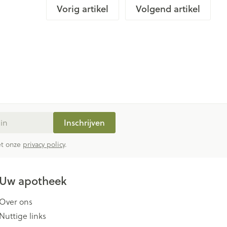
Vorig artikel
Volgend artikel
rende
Parfums en
geurproducten
Inschrijven
met onze
privacy policy
.
CBD
Uw apotheek
Over ons
Nuttige links