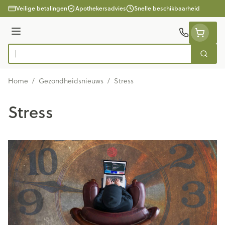
Ga naar de inhoud
Veilige betalingen
Apothekersadvies
Snelle beschikbaarheid
Menu
Zoek
Product, merk, categorie...
Home
/
Gezondheidsnieuws
/
Stress
Stress